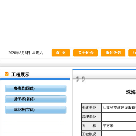
2026年8月8日 星期六
工程展示
鲁班奖(国优)
珠海
扬子杯(省优)
承建单位：
江苏省华建建设股份
琼花杯(市优)
监理单位：
面 积：
平方米
工程概况：