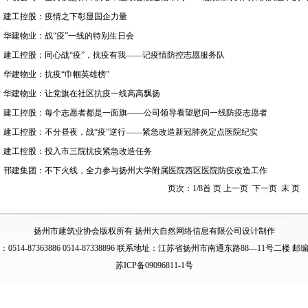
·
建工控股：疫情之下彰显国企力量
·
华建物业：战“疫”一线的特别生日会
·
建工控股：同心战“疫”，抗疫有我——记疫情防控志愿服务队
·
华建物业：抗疫“巾帼英雄榜”
·
华建物业：让党旗在社区抗疫一线高高飘扬
·
建工控股：每个志愿者都是一面旗——公司领导看望慰问一线防疫志愿者
·
建工控股：不分昼夜，战“疫”逆行——紧急改造新冠肺炎定点医院纪实
·
建工控股：投入市三院抗疫紧急改造任务
·
邗建集团：不下火线，全力参与扬州大学附属医院西区医院防疫改造工作
页次：1/8首 页 上一页
下一页
末 页
扬州市建筑业协会版权所有 扬州大自然网络信息有限公司设计制作
0514-87363886 0514-87338896 联系地址：江苏省扬州市南通东路88—11号二楼 邮编：
苏ICP备09096811-1号