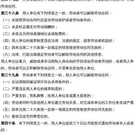
除劳动合同。
第三十八条
用人单位有下列情形之一的，劳动者可以解除劳动合同：
（一）未按照劳动合同约定提供劳动保护或者劳动条件的；
（二）未及时足额支付劳动报酬的；
（三）未依法为劳动者缴纳社会保险费的；
（四）用人单位的规章制度违反法律、法规的规定，损害劳动者权益的；
（五）因本法第二十六条第一款规定的情形致使劳动合同无效的；
（六）法律、行政法规规定劳动者可以解除劳动合同的其他情形。
用人单位以暴力、威胁或者非法限制人身自由的手段强迫劳动者劳动的，或者用人单
全的，劳动者可以立即解除劳动合同，不需事先告知用人单位。
第三十九条
劳动者有下列情形之一的，用人单位可以解除劳动合同：
（一）在试用期间被证明不符合录用条件的；
（二）严重违反用人单位的规章制度的；
（三）严重失职，营私舞弊，给用人单位造成重大损害的；
（四）劳动者同时与其他用人单位建立劳动关系，对完成本单位的工作任务造成严重
（五）因本法第二十六条第一款第一项规定的情形致使劳动合同无效的；
（六）被依法追究刑事责任的。
第四十条
有下列情形之一的，用人单位提前三十日以书面形式通知劳动者本人或者
合同：