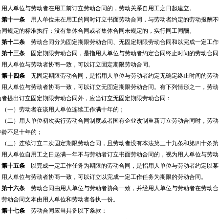
用人单位与劳动者在用工前订立劳动合同的，劳动关系自用工之日起建立。
第十一条
用人单位未在用工的同时订立书面劳动合同，与劳动者约定的劳动报酬不
合同规定的标准执行；没有集体合同或者集体合同未规定的，实行同工同酬。
第十二条
劳动合同分为固定期限劳动合同、无固定期限劳动合同和以完成一定工作
第十三条
固定期限劳动合同，是指用人单位与劳动者约定合同终止时间的劳动合同
用人单位与劳动者协商一致，可以订立固定期限劳动合同。
第十四条
无固定期限劳动合同，是指用人单位与劳动者约定无确定终止时间的劳动
用人单位与劳动者协商一致，可以订立无固定期限劳动合同。有下列情形之一，劳动
动者提出订立固定期限劳动合同外，应当订立无固定期限劳动合同：
（一）劳动者在该用人单位连续工作满十年的；
（二）用人单位初次实行劳动合同制度或者国有企业改制重新订立劳动合同时，劳动
年龄不足十年的；
（三）连续订立二次固定期限劳动合同，且劳动者没有本法第三十九条和第四十条第
用人单位自用工之日起满一年不与劳动者订立书面劳动合同的，视为用人单位与劳动
第十五条
以完成一定工作任务为期限的劳动合同，是指用人单位与劳动者约定以某
用人单位与劳动者协商一致，可以订立以完成一定工作任务为期限的劳动合同。
第十六条
劳动合同由用人单位与劳动者协商一致，并经用人单位与劳动者在劳动合
劳动合同文本由用人单位和劳动者各执一份。
第十七条
劳动合同应当具备以下条款：