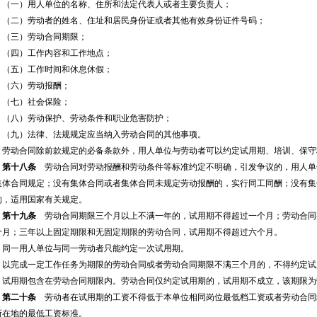
（一）用人单位的名称、住所和法定代表人或者主要负责人；
（二）劳动者的姓名、住址和居民身份证或者其他有效身份证件号码；
（三）劳动合同期限；
（四）工作内容和工作地点；
（五）工作时间和休息休假；
（六）劳动报酬；
（七）社会保险；
（八）劳动保护、劳动条件和职业危害防护；
（九）法律、法规规定应当纳入劳动合同的其他事项。
劳动合同除前款规定的必备条款外，用人单位与劳动者可以约定试用期、培训、保守
第十八条
劳动合同对劳动报酬和劳动条件等标准约定不明确，引发争议的，用人单
集体合同规定；没有集体合同或者集体合同未规定劳动报酬的，实行同工同酬；没有集
的，适用国家有关规定。
第十九条
劳动合同期限三个月以上不满一年的，试用期不得超过一个月；劳动合同
个月；三年以上固定期限和无固定期限的劳动合同，试用期不得超过六个月。
同一用人单位与同一劳动者只能约定一次试用期。
以完成一定工作任务为期限的劳动合同或者劳动合同期限不满三个月的，不得约定试
试用期包含在劳动合同期限内。劳动合同仅约定试用期的，试用期不成立，该期限为
第二十条
劳动者在试用期的工资不得低于本单位相同岗位最低档工资或者劳动合同
所在地的最低工资标准。