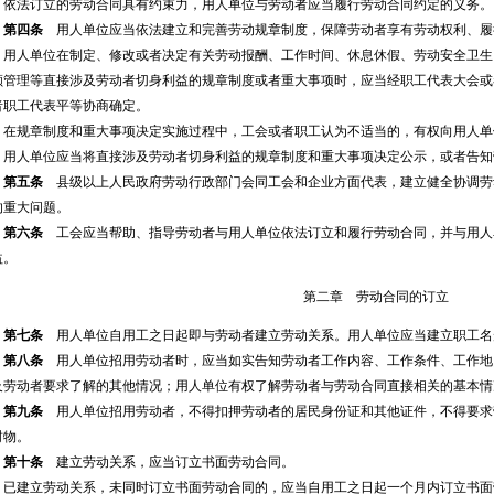
依法订立的劳动合同具有约束力，用人单位与劳动者应当履行劳动合同约定的义务。
第四条
用人单位应当依法建立和完善劳动规章制度，保障劳动者享有劳动权利、履
用人单位在制定、修改或者决定有关劳动报酬、工作时间、休息休假、劳动安全卫生
额管理等直接涉及劳动者切身利益的规章制度或者重大事项时，应当经职工代表大会或
者职工代表平等协商确定。
在规章制度和重大事项决定实施过程中，工会或者职工认为不适当的，有权向用人单
用人单位应当将直接涉及劳动者切身利益的规章制度和重大事项决定公示，或者告知
第五条
县级以上人民政府劳动行政部门会同工会和企业方面代表，建立健全协调劳
的重大问题。
第六条
工会应当帮助、指导劳动者与用人单位依法订立和履行劳动合同，并与用人
益。
第二章 劳动合同的订立
第七条
用人单位自用工之日起即与劳动者建立劳动关系。用人单位应当建立职工名
第八条
用人单位招用劳动者时，应当如实告知劳动者工作内容、工作条件、工作地
及劳动者要求了解的其他情况；用人单位有权了解劳动者与劳动合同直接相关的基本情
第九条
用人单位招用劳动者，不得扣押劳动者的居民身份证和其他证件，不得要求
财物。
第十条
建立劳动关系，应当订立书面劳动合同。
已建立劳动关系，未同时订立书面劳动合同的，应当自用工之日起一个月内订立书面