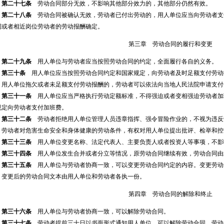
第二十七条
劳动合同部分无效，不影响其他部分效力的，其他部分仍然有效。
第二十八条
劳动合同被确认无效，劳动者已付出劳动的，用人单位应当向劳动者支
同或者相近岗位劳动者的劳动报酬确定。
第三章 劳动合同的履行和变更
第二十九条
用人单位与劳动者应当按照劳动合同的约定，全面履行各自的义务。
第三十条
用人单位应当按照劳动合同约定和国家规定，向劳动者及时足额支付劳动
用人单位拖欠或者未足额支付劳动报酬的，劳动者可以依法向当地人民法院申请支付
第三十一条
用人单位应当严格执行劳动定额标准，不得强迫或者变相强迫劳动者加
规定向劳动者支付加班费。
第三十二条
劳动者拒绝用人单位管理人员违章指挥、强令冒险作业的，不视为违反
劳动者对危害生命安全和身体健康的劳动条件，有权对用人单位提出批评、检举和控
第三十三条
用人单位变更名称、法定代表人、主要负责人或者投资人等事项，不影
第三十四条
用人单位发生合并或者分立等情况，原劳动合同继续有效，劳动合同由
第三十五条
用人单位与劳动者协商一致，可以变更劳动合同约定的内容。变更劳动
变更后的劳动合同文本由用人单位和劳动者各执一份。
第四章 劳动合同的解除和终止
第三十六条
用人单位与劳动者协商一致，可以解除劳动合同。
第三十七条
劳动者提前三十日以书面形式通知用人单位，可以解除劳动合同。劳动