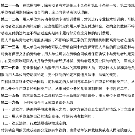
第二十一条
在试用期中，除劳动者有本法第三十九条和第四十条第一项、第二项规
人单位在试用期解除劳动合同的，应当向劳动者说明理由。
第二十二条
用人单位为劳动者提供专项培训费用，对其进行专业技术培训的，可以
劳动者违反服务期约定的，应当按照约定向用人单位支付违约金。违约金的数额不得
劳动者支付的违约金不得超过服务期尚未履行部分所应分摊的培训费用。
用人单位与劳动者约定服务期的，不影响按照正常的工资调整机制提高劳动者在服务
第二十三条
用人单位与劳动者可以在劳动合同中约定保守用人单位的商业秘密和与
对负有保密义务的劳动者，用人单位可以在劳动合同或者保密协议中与劳动者约定竞
后，在竞业限制期限内按月给予劳动者经济补偿。劳动者违反竞业限制约定的，应当按
第二十四条
竞业限制的人员限于用人单位的高级管理人员、高级技术人员和其他负
期限由用人单位与劳动者约定，竞业限制的约定不得违反法律、法规的规定。
在解除或者终止劳动合同后，前款规定的人员到与本单位生产或者经营同类产品、从
者自己开业生产或者经营同类产品、从事同类业务的竞业限制期限，不得超过二年。
第二十五条
除本法第二十二条和第二十三条规定的情形外，用人单位不得与劳动者
第二十六条
下列劳动合同无效或者部分无效：
（一）以欺诈、胁迫的手段或者乘人之危，使对方在违背真实意思的情况下订立或者
（二）用人单位免除自己的法定责任、排除劳动者权利的；
（三）违反法律、行政法规强制性规定的。
对劳动合同的无效或者部分无效有争议的，由劳动争议仲裁机构或者人民法院确认。