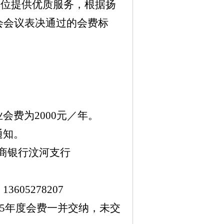
单位提供优质服务，根据扬
会会议表决通过的会费标
业会费为
2000
元／年。
通知。
商银行汶河支行
1
13605278207
5
年度会费一并交纳，未交