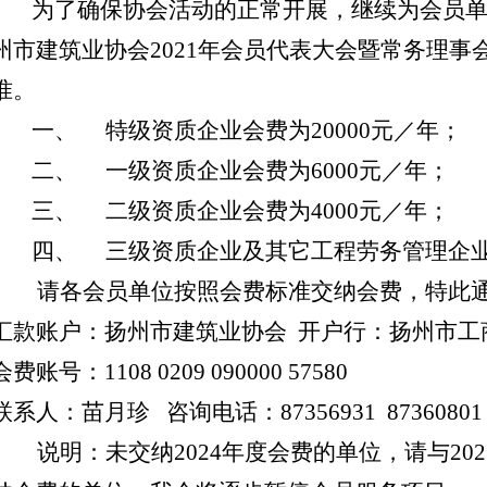
为了确保协会活动的正常开展，继续为会员
州市建筑业协会
2021
年会员代表大会暨常务理事
准。
一、
特级资质企业会费为
20000
元／年；
二、
一级资质企业会费为
6000
元／年；
三、
二级资质企业会费为
4000
元／年；
四、
三级资质企业及其它工程劳务管理企
请各会员单位按照会费标准交纳会费，特此
汇款账户：扬州市建筑业协会
开户行：扬州市工
会费账号：
1108 0209 090000 57580
联系人：苗月珍
咨询电话：
87356931
8736080
说明：未交纳
2024
年度会费的单位，请与
202